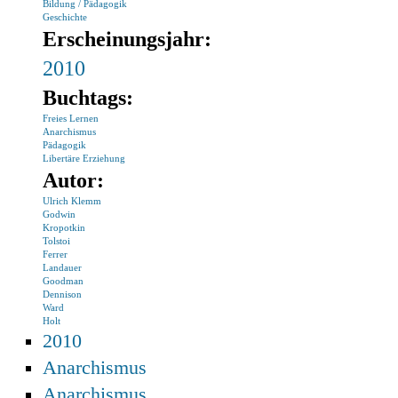
Bildung / Pädagogik
Geschichte
Erscheinungsjahr:
2010
Buchtags:
Freies Lernen
Anarchismus
Pädagogik
Libertäre Erziehung
Autor:
Ulrich Klemm
Godwin
Kropotkin
Tolstoi
Ferrer
Landauer
Goodman
Dennison
Ward
Holt
2010
Anarchismus
Anarchismus