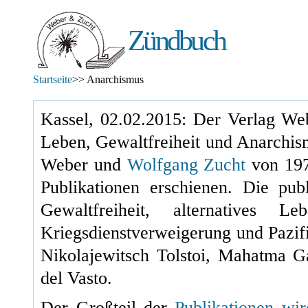
Zündbuch
Startseite
>> Anarchismus
Kassel, 02.02.2015: Der Verlag Web
Leben, Gewaltfreiheit und Anarchis
Weber und
Wolfgang Zucht
von
19
Publikationen erschienen. Die pu
Gewaltfreiheit, alternatives L
Kriegsdienstverweigerung und Pazif
Nikolajewitsch Tolstoi, Mahatma 
del Vasto.
Der Großteil der
Publikationen wi