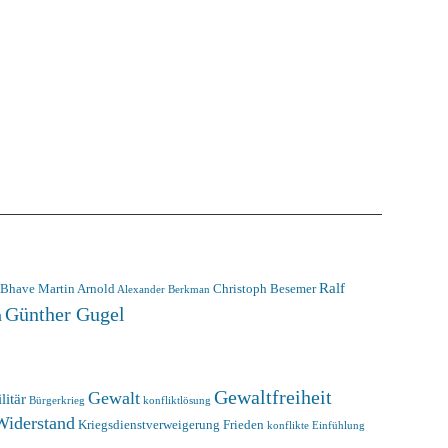
Ralf
 Bhave
Martin Arnold
Christoph Besemer
Alexander Berkman
Günther Gugel
n
Gewaltfreiheit
Gewalt
litär
Bürgerkrieg
konfliktlösung
Widerstand
Kriegsdienstverweigerung
Frieden
konflikte
Einfühlung