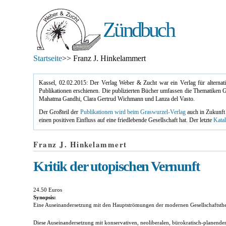
Zündbuch
Startseite
>> Franz J. Hinkelammert
Kassel, 02.02.2015: Der Verlag Weber & Zucht war ein Verlag für alterna
Publikationen erschienen. Die publizierten Bücher umfassen die Thematiken G
Mahatma Gandhi, Clara Gertrud Wichmann und Lanza del Vasto.
Der Großteil der
Publikationen wird beim Graswurzel-Verlag
auch in Zukunft 
einen positiven Einfluss auf eine friedlebende Gesellschaft hat. Der letzte
Katal
Franz J. Hinkelammert
Kritik der utopischen Vernunft
24.50 Euros
Synopsis:
Eine Auseinandersetzung mit den Hauptströmungen der modernen Gesellschaftsth
Diese Auseinandersetzung mit konservativen, neoliberalen, bürokratisch-planenden, 