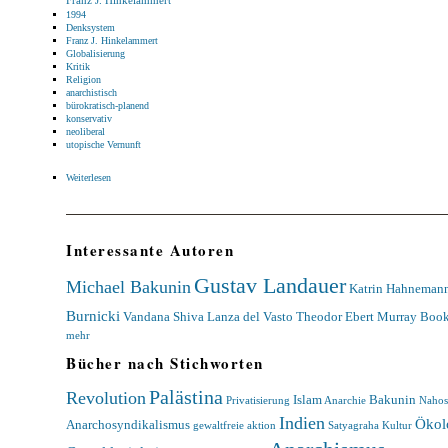
Franz J. Hinkelammert
1994
Denksystem
Franz J. Hinkelammert
Globalisierung
Kritik
Religion
anarchistisch
bürokratisch-planend
konservativ
neoliberal
utopische Vernunft
Weiterlesen
Interessante Autoren
Gustav Landauer
Michael Bakunin
Katrin Hahneman
Burnicki
Vandana Shiva
Lanza del Vasto
Theodor Ebert
Murray Boo
mehr
Bücher nach Stichworten
Palästina
Revolution
Islam
Bakunin
Privatisierung
Anarchie
Nahos
Indien
Ökol
Anarchosyndikalismus
gewaltfreie aktion
Satyagraha
Kultur