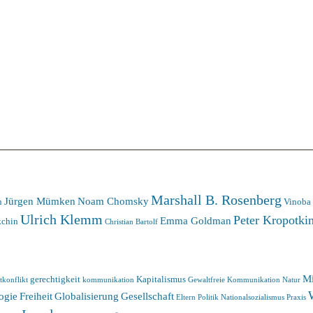
Marshall B. Rosenberg
Jürgen Mümken
Noam Chomsky
n
Vinoba
Ulrich Klemm
Peter Kropotki
Emma Goldman
kchin
Christian Bartolf
Mi
gerechtigkeit
Kapitalismus
tkonflikt
kommunikation
Gewaltfreie Kommunikation
Natur
ogie
Freiheit
Globalisierung
Gesellschaft
Eltern
Politik
Nationalsozialismus
Praxis