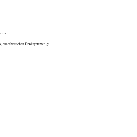
eorie
n, anarchistischen Denksystemen gi