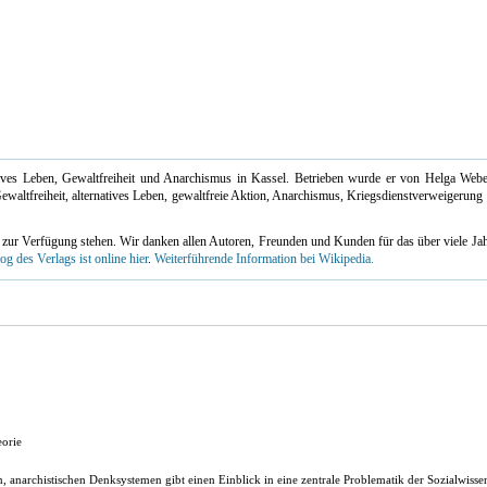
tives Leben, Gewaltfreiheit und Anarchismus in Kassel. Betrieben wurde er von Helga We
ewaltfreiheit, alternatives Leben, gewaltfreie Aktion, Anarchismus, Kriegsdienstverweigerung
zur Verfügung stehen. Wir danken allen Autoren, Freunden und Kunden für das über viele Jah
og des Verlags ist online hier
.
Weiterführende Information bei Wikipedia.
eorie
anarchistischen Denksystemen gibt einen Einblick in eine zentrale Problematik der Sozialwissensc