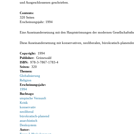
und Ausgeschlossenen geschrieben.
Contents:
320 Seiten
Erscheinungsjahr: 1994
Eine Auseinandersetzung mit den Hauptströmungen der modernen Gesellschaftsth
Diese Auseinandersetzung mit konservativen, neoliberalen, bürokratisch-planende
Copyright:
1994
Publisher:
Grünewald
ISBN:
978-3-7867-1783-4
Seiten:
320
Themen:
Globalisierung
Religion
Erscheinungsjahr:
1994
Buchtags:
utopische Vernunft
Kritik
konservativ
neoliberal
bürokratisch-planend
anarchistisch
Denksystem
Autor: