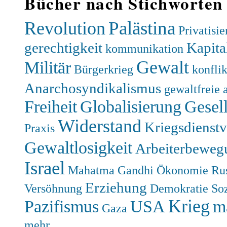
Bücher nach Stichworten
Palästina
Revolution
Privatisi
gerechtigkeit
Kapita
kommunikation
Gewalt
Militär
Bürgerkrieg
konfli
Anarchosyndikalismus
gewaltfreie 
Freiheit
Globalisierung
Gesell
Widerstand
Kriegsdienst
Praxis
Gewaltlosigkeit
Arbeiterbeweg
Israel
Mahatma Gandhi
Ökonomie
Ru
Erziehung
Versöhnung
Demokratie
So
Krieg
Pazifismus
USA
m
Gaza
mehr