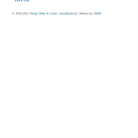
© 2010-2015
Verlag Weber & Zucht | Zuendbuch.de
| Website by
MBM