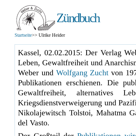
Zündbuch
Startseite
>> Ulrike Heider
Kassel, 02.02.2015: Der Verlag Web
Leben, Gewaltfreiheit und Anarchis
Weber und
Wolfgang Zucht
von
19
Publikationen erschienen. Die pu
Gewaltfreiheit, alternatives L
Kriegsdienstverweigerung und Pazif
Nikolajewitsch Tolstoi, Mahatma 
del Vasto.
Der Großteil der
Publikationen wi