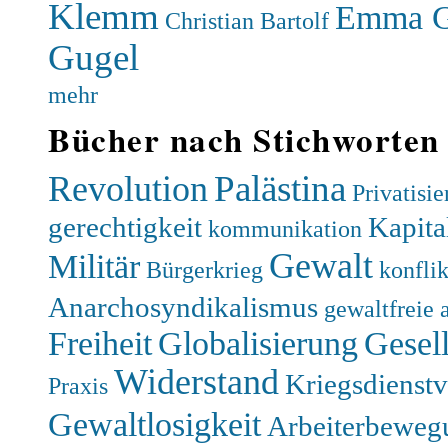
Klemm
Emma G
Christian Bartolf
Gugel
mehr
Bücher nach Stichworten
Palästina
Revolution
Privatisi
gerechtigkeit
Kapita
kommunikation
Gewalt
Militär
Bürgerkrieg
konfli
Anarchosyndikalismus
gewaltfreie 
Freiheit
Globalisierung
Gesell
Widerstand
Kriegsdienst
Praxis
Gewaltlosigkeit
Arbeiterbeweg