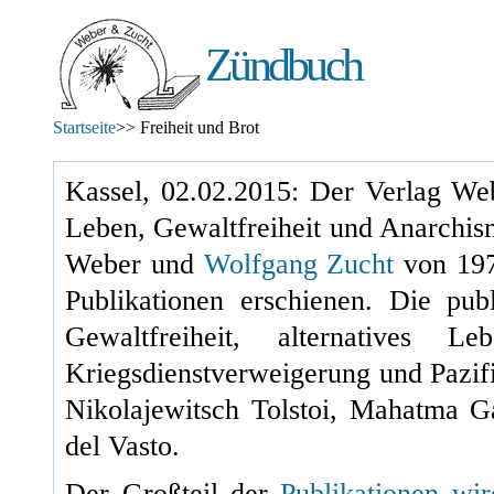
Zündbuch
Startseite
>> Freiheit und Brot
Kassel, 02.02.2015: Der Verlag Web
Leben, Gewaltfreiheit und Anarchis
Weber und
Wolfgang Zucht
von
19
Publikationen erschienen. Die pu
Gewaltfreiheit, alternatives L
Kriegsdienstverweigerung und Pazif
Nikolajewitsch Tolstoi, Mahatma 
del Vasto.
Der Großteil der
Publikationen wi