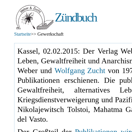
Zündbuch
Startseite
>> Gewerkschaft
Kassel, 02.02.2015: Der Verlag Web
Leben, Gewaltfreiheit und Anarchis
Weber und
Wolfgang Zucht
von
19
Publikationen erschienen. Die pu
Gewaltfreiheit, alternatives L
Kriegsdienstverweigerung und Pazif
Nikolajewitsch Tolstoi, Mahatma 
del Vasto.
Der Großteil der
Publikationen wi