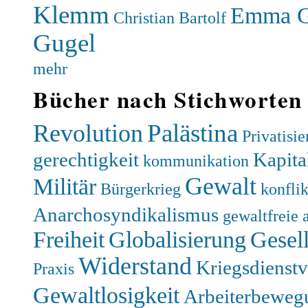
Klemm
Emma G
Christian Bartolf
Gugel
mehr
Bücher nach Stichworten
Palästina
Revolution
Privatisi
gerechtigkeit
Kapita
kommunikation
Gewalt
Militär
Bürgerkrieg
konfli
Anarchosyndikalismus
gewaltfreie 
Freiheit
Globalisierung
Gesell
Widerstand
Kriegsdienst
Praxis
Gewaltlosigkeit
Arbeiterbeweg