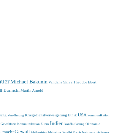
auer
Michael Bakunin
Vandana Shiva
Theodor Ebert
lf Burnicki
Martin Arnold
USA
hung
Kriegsdienstverweigerung
Ethik
Versöhnung
kommunikation
Indien
Gewaltfreie Kommunikation
Eltern
konfliktlösung
Ökonomie
Gewalt
macht
oi
Afghanistan
Mahatma Gandhi
Praxis
Nationalsozialismus