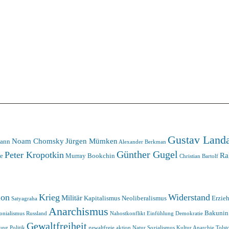
Gustav Land
Noam Chomsky
Jürgen Mümken
mann
Alexander Berkman
Günther Gugel
Peter Kropotkin
Ra
e
Murray Bookchin
Christian Bartolf
ion
Krieg
Widerstand
Militär
Kapitalismus
Neoliberalismus
Erzie
Satyagraha
Anarchismus
Bakunin
onialismus
Russland
Nahostkonflikt
Einfühlung
Demokratie
Gewaltfreiheit
rung
Politik
gewaltfreie aktion
Natur
Sozialismus
Kultur
Anarchie
Tolst