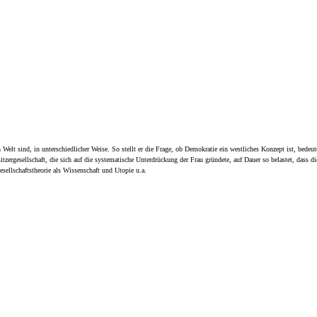
en Welt sind, in unterschiedlicher Weise. So stellt er die Frage, ob Demokratie ein westliches Konzept ist, be
sitzergesellschaft, die sich auf die systematische Unterdrückung der Frau gründete, auf Dauer so belastet, dass
ellschaftstheorie als Wissenschaft und Utopie u.a.