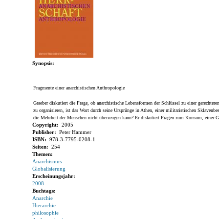
Synopsis:
Fragmente einer anarchistischen Anthropologie
Graeber diskutiert die Frage, ob anarchistische Lebensformen der Schlüssel zu einer gerechter
zu organisieren, ist das Wort durch seine Ursprünge in Athen, einer militaristischen Sklavenbe
die Mehrheit der Menschen nicht überzeugen kann? Er diskutiert Fragen zum Konsum, einer Ges
Copyright:
2005
Publisher:
Peter Hammer
ISBN:
978-3-7795-0208-1
Seiten:
254
Themen:
Anarchismus
Globalisierung
Erscheinungsjahr:
2008
Buchtags:
Anarchie
Hierarchie
philosophie