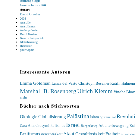
Anthropologie
Gesellschaftspolitik
Autor:
David Graeber
2008
Anarchie
Anarchismus
Anthropologie
David Graeber
Gesellschaftspolitik
Globalisierung
Hierarchie
philosophie
Interessante Autoren
Emma Goldman
Lanza del Vasto
Christoph Besemer
Katrin Hahne
Marshall B. Rosenberg
Ulrich Klemm
Vinoba Bhav
mehr
Bücher nach Stichworten
Palästina
Revolut
Ökologie
Globalisierung
Islam
Spiritualität
Israel
Anarchosyndikalismus
Arbeiterbewegung
Gaza
Bürgerkrieg
Kol
Staat
Pazifismus
Gewaltlosigkeit
Freiheit
gerechtigkeit
Privatisie