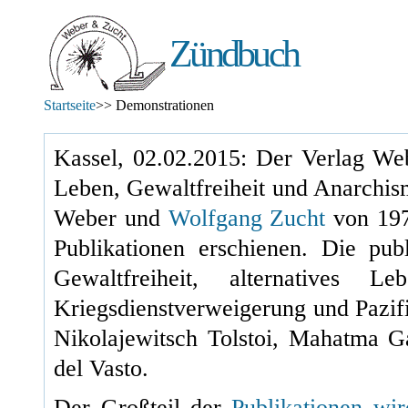
Zündbuch
Startseite
>> Demonstrationen
Kassel, 02.02.2015: Der Verlag Web
Leben, Gewaltfreiheit und Anarchis
Weber und
Wolfgang Zucht
von
19
Publikationen erschienen. Die pu
Gewaltfreiheit, alternatives L
Kriegsdienstverweigerung und Pazif
Nikolajewitsch Tolstoi, Mahatma 
del Vasto.
Der Großteil der
Publikationen wi