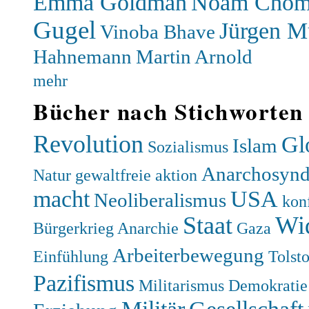
Emma Goldman
Noam Chom
Gugel
Jürgen 
Vinoba Bhave
Hahnemann
Martin Arnold
mehr
Bücher nach Stichworten
Revolution
Gl
Islam
Sozialismus
Anarchosynd
Natur
gewaltfreie aktion
macht
USA
Neoliberalismus
kon
Staat
Wi
Bürgerkrieg
Anarchie
Gaza
Arbeiterbewegung
Einfühlung
Tolsto
Pazifismus
Militarismus
Demokratie