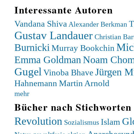
Interessante Autoren
Vandana Shiva
T
Alexander Berkman
Gustav Landauer
Christian Bar
Mic
Burnicki
Murray Bookchin
Emma Goldman
Noam Chom
Gugel
Jürgen 
Vinoba Bhave
Hahnemann
Martin Arnold
mehr
Bücher nach Stichworten
Revolution
Gl
Islam
Sozialismus
Anarchosynd