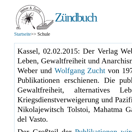
Zündbuch
Startseite
>> Schule
Kassel, 02.02.2015: Der Verlag Web
Leben, Gewaltfreiheit und Anarchis
Weber und
Wolfgang Zucht
von
19
Publikationen erschienen. Die pu
Gewaltfreiheit, alternatives L
Kriegsdienstverweigerung und Pazif
Nikolajewitsch Tolstoi, Mahatma 
del Vasto.
Der Großteil der
Publikationen wi