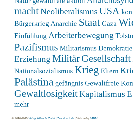
Natur
gewaltfreie aktion
macht
USA
Neoliberalismus
kon
Staat
Wi
Bürgerkrieg
Anarchie
Gaza
Arbeiterbewegung
Einfühlung
Tolsto
Pazifismus
Militarismus
Demokratie
Militär
Gesellschaft
Erziehung
Krieg
Kri
Nationalsozialismus
Eltern
Palästina
gefängnis
Gewaltfreie Ko
Gewaltlosigkeit
Kapitalismus
E
mehr
© 2010-2015
Verlag Weber & Zucht | Zuendbuch.de
| Website by
MBM