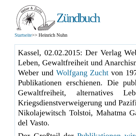
Zündbuch
Startseite
>> Heinrich Nuhn
Kassel, 02.02.2015: Der Verlag Web
Leben, Gewaltfreiheit und Anarchis
Weber und
Wolfgang Zucht
von
19
Publikationen erschienen. Die pu
Gewaltfreiheit, alternatives L
Kriegsdienstverweigerung und Pazif
Nikolajewitsch Tolstoi, Mahatma 
del Vasto.
Der Großteil der
Publikationen wi