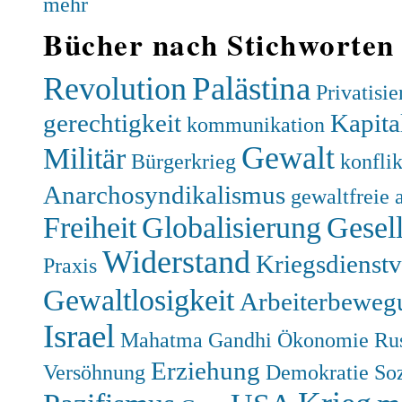
mehr
Bücher nach Stichworten
Palästina
Revolution
Privatisi
gerechtigkeit
Kapita
kommunikation
Gewalt
Militär
Bürgerkrieg
konfli
Anarchosyndikalismus
gewaltfreie 
Freiheit
Globalisierung
Gesell
Widerstand
Kriegsdienst
Praxis
Gewaltlosigkeit
Arbeiterbeweg
Israel
Mahatma Gandhi
Ökonomie
Ru
Erziehung
Versöhnung
Demokratie
So