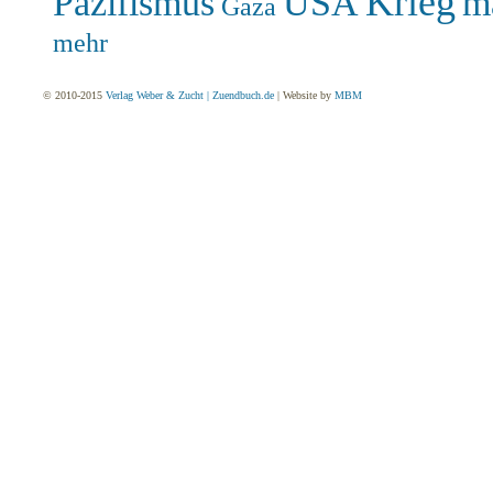
Krieg
Pazifismus
USA
m
Gaza
mehr
© 2010-2015
Verlag Weber & Zucht | Zuendbuch.de
| Website by
MBM