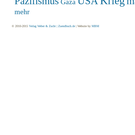
Krieg
Pazifismus
USA
m
Gaza
mehr
© 2010-2015
Verlag Weber & Zucht | Zuendbuch.de
| Website by
MBM