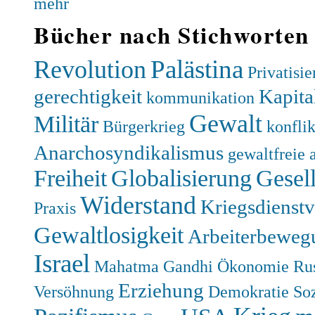
mehr
Bücher nach Stichworten
Palästina
Revolution
Privatisi
gerechtigkeit
Kapita
kommunikation
Gewalt
Militär
Bürgerkrieg
konfli
Anarchosyndikalismus
gewaltfreie 
Freiheit
Globalisierung
Gesell
Widerstand
Kriegsdienst
Praxis
Gewaltlosigkeit
Arbeiterbeweg
Israel
Mahatma Gandhi
Ökonomie
Ru
Erziehung
Versöhnung
Demokratie
So