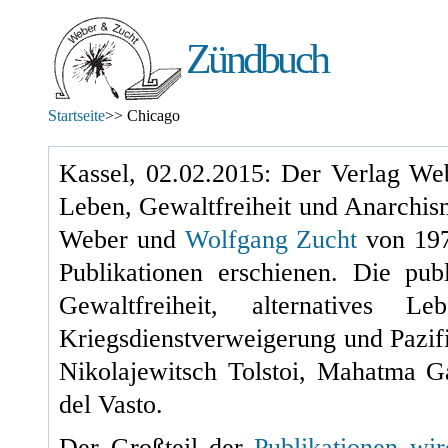
Zündbuch
Startseite
>> Chicago
Kassel, 02.02.2015: Der Verlag Web
Leben, Gewaltfreiheit und Anarchis
Weber und
Wolfgang Zucht
von
19
Publikationen erschienen. Die pu
Gewaltfreiheit, alternatives L
Kriegsdienstverweigerung und Pazif
Nikolajewitsch Tolstoi, Mahatma 
del Vasto.
Der Großteil der
Publikationen wi